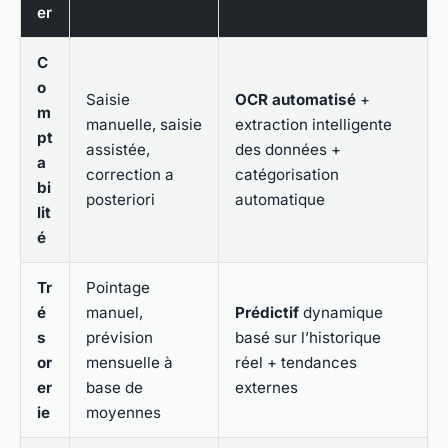
er
C
o
Saisie
OCR automatisé
+
m
manuelle, saisie
extraction intelligente
pt
assistée,
des données +
a
correction a
catégorisation
bi
posteriori
automatique
lit
é
Tr
Pointage
é
manuel,
Prédictif
dynamique
s
prévision
basé sur l’historique
or
mensuelle à
réel + tendances
er
base de
externes
ie
moyennes