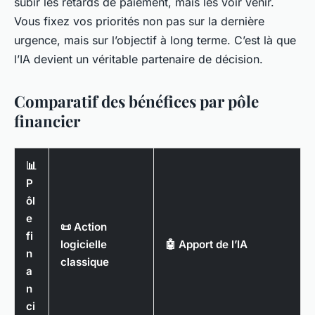
subir les retards de paiement, mais les voir venir.
Vous fixez vos priorités non pas sur la dernière
urgence, mais sur l’objectif à long terme. C’est là que
l’IA devient un véritable partenaire de décision.
Comparatif des bénéfices par pôle
financier
📊
P
ôl
e
📜 Action
fi
logicielle
🤖 Apport de l’IA
n
classique
a
n
ci