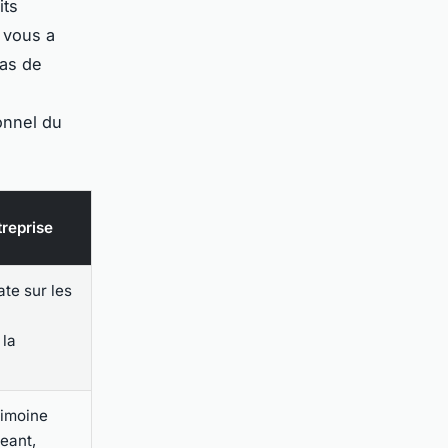
its
e vous a
cas de
ionnel du
treprise
te sur les
 la
rimoine
eant,