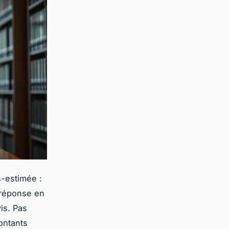
s-estimée :
e réponse en
is. Pas
ontants