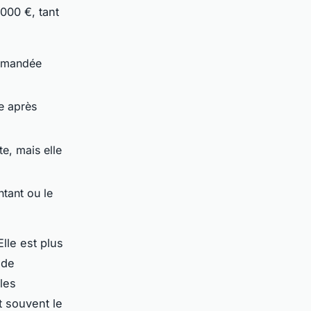
 000 €, tant
ommandée
te après
te, mais elle
ntant ou le
Elle est plus
 de
les
t souvent le