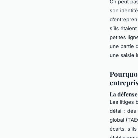
On peut pas
son identit
d’entrepren
s’ils étaien
petites lig
une partie 
une saisie i
Pourquoi 
entrepris
La défense
Les litiges
détail : des
global (TAE
écarts, s’il
établisseme