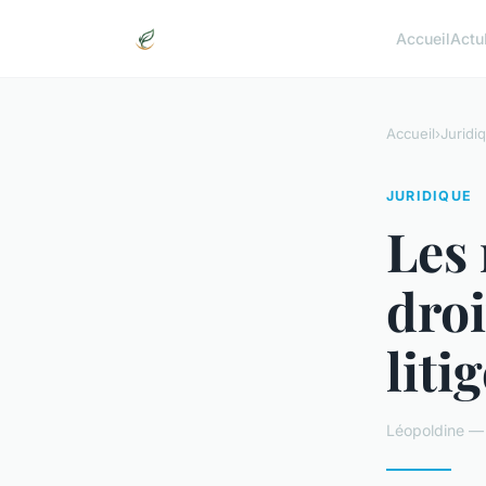
Accueil
Actu
Accueil
›
Juridi
JURIDIQUE
Les 
droi
liti
Léopoldine —