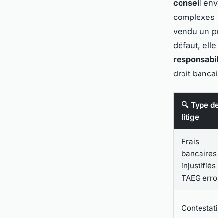
conseil
enve
complexes : 
vendu un pr
défaut, ell
responsabil
droit bancai
🔍 Type d
litige
Frais
bancaires
injustifiés
TAEG erro
Contestat