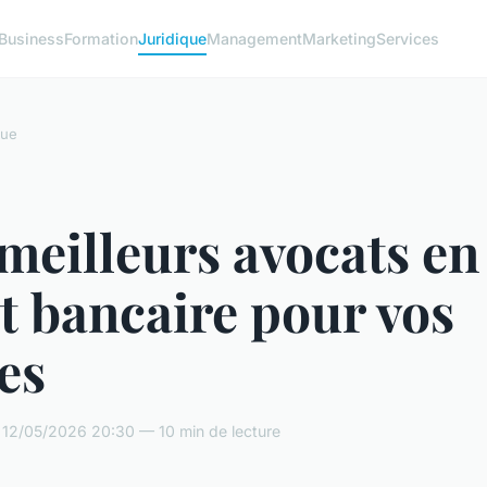
Business
Formation
Juridique
Management
Marketing
Services
que
meilleurs avocats en
t bancaire pour vos
ges
 12/05/2026 20:30 — 10 min de lecture