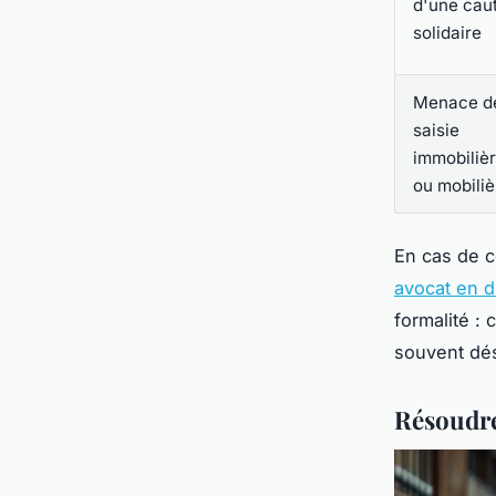
d'une cau
solidaire
Menace d
saisie
immobiliè
ou mobiliè
En cas de c
avocat en d
formalité : 
souvent dés
Résoudre 