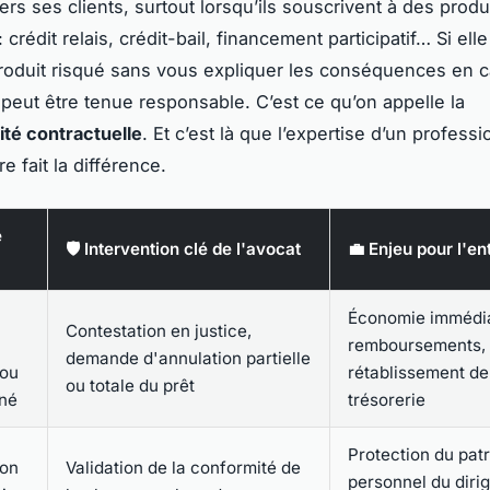
rs ses clients, surtout lorsqu’ils souscrivent à des produ
crédit relais, crédit-bail, financement participatif… Si ell
oduit risqué sans vous expliquer les conséquences en 
e peut être tenue responsable. C’est ce qu’on appelle la
ité contractuelle
. Et c’est là que l’expertise d’un profess
re fait la différence.
e
🛡️ Intervention clé de l'avocat
💼 Enjeu pour l'en
Économie immédia
Contestation en justice,
remboursements,
demande d'annulation partielle
 ou
rétablissement de
ou totale du prêt
né
trésorerie
Protection du pat
ion
Validation de la conformité de
personnel du dirig