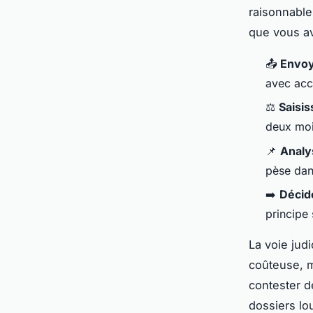
raisonnable
que vous av
📤
Envoy
avec acc
⚖️
Saisis
deux moi
📌
Analy
pèse dan
➡️
Décide
principe 
La voie judi
coûteuse, m
contester d
dossiers lo