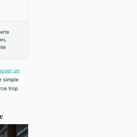
perte
ues,
ité
ouver un
e simple
rce trop
e