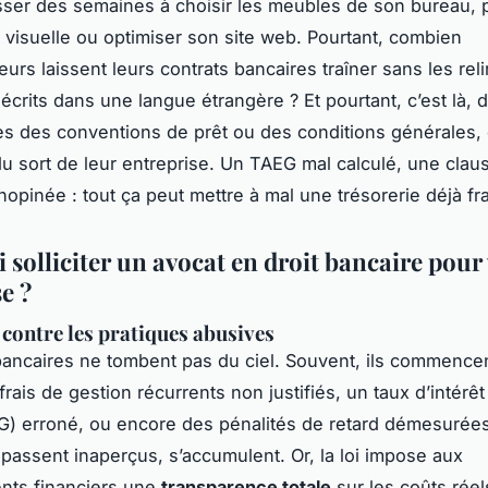
ser des semaines à choisir les meubles de son bureau, 
é visuelle ou optimiser son site web. Pourtant, combien
eurs laissent leurs contrats bancaires traîner sans les re
t écrits dans une langue étrangère ? Et pourtant, c’est là, 
nes des conventions de prêt ou des conditions générales,
du sort de leur entreprise. Un TAEG mal calculé, une clau
nopinée : tout ça peut mettre à mal une trésorerie déjà fra
solliciter un avocat en droit bancaire pour
e ?
 contre les pratiques abusives
 bancaires ne tombent pas du ciel. Souvent, ils commence
 frais de gestion récurrents non justifiés, un taux d’intérêt 
G) erroné, ou encore des pénalités de retard démesurée
s passent inaperçus, s’accumulent. Or, la loi impose aux
nts financiers une
transparence totale
sur les coûts réel