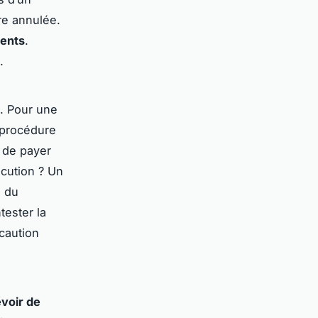
tre annulée.
ments
.
.
n. Pour une
e procédure
 de payer
écution ? Un
n du
tester la
caution
voir de