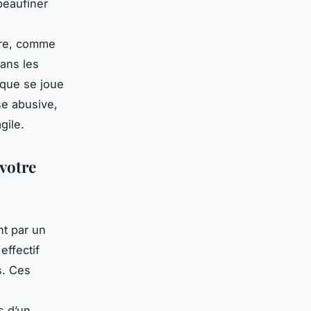
peaufiner
lire, comme
dans les
 que se joue
se abusive,
gile.
 votre
nt par un
effectif
s. Ces
s d’un