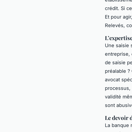
crédit. Si c
Et pour agir
Relevés, co
L’expertis
Une saisie 
entreprise,
de saisie p
préalable ?
avocat spéci
processus, 
validité mê
sont abusiv
Le devoir 
La banque n