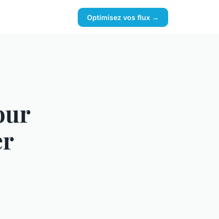
Optimisez vos flux →
our
er