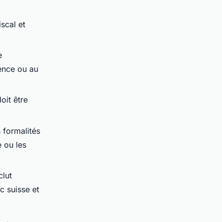
iscal et
e
dence ou au
oit être
 formalités
 ou les
clut
nc suisse et