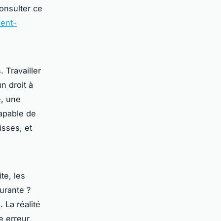
onsulter ce
ment-
. Travailler
n droit à
e, une
capable de
isses, et
te, les
urante ?
 La réalité
e erreur