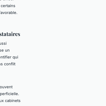
 certains
favorable.
tataires
ussi
se un
tifier qui
s conflit
souvent
erficielle.
aux cabinets