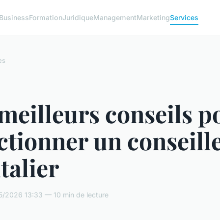
Business
Formation
Juridique
Management
Marketing
Services
es
meilleurs conseils p
ctionner un conseill
talier
5/2026 13:33 — 10 min de lecture