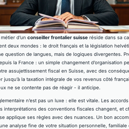
 métier d’un
conseiller frontalier suisse
réside dans sa cap
nt deux mondes : le droit français et la législation helvé
ne question de langues, mais de logiques divergentes. Pr
 depuis la France : un simple changement d’organisation p
tre assujettissement fiscal en Suisse, avec des conséq
er jusqu’à la taxation intégrale de vos revenus côté frança
ux ne se contente pas de réagir - il anticipe.
glementaire n’est pas un luxe : elle est vitale. Les accords
es interprétations des conventions fiscales changent, et 
sse applique ses règles avec des nuances. Un bon acc
une analyse fine de votre situation personnelle, familiale 