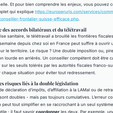
elle. Et pour bien comprendre les enjeux, vous pouvez c
plet qui explique
https://europeruris.com/services/com
conseiller-frontalier-suisse-efficace.php
.
e des accords bilatéraux et du télétravail
ise sanitaire, le télétravail a brouillé les frontières fiscales
 semaine depuis chez soi en France peut suffire à ouvrir u
ur le territoire. Le risque ? Une double imposition ou, pir
ion lourde en arriérés. Un conseiller compétent doit être 
sur les seuils tolérés par les autorités fiscales franco-su
chaque situation pour éviter tout redressement.
es risques liés à la double législation
e déclaration d’impôts, d’affiliation à la LAMal ou de retrai
 sont doubles - mais pas toujours cumulatives. L’erreur co
n peut tout simplifier en se raccrochant à un seul système.
tile : il faut savoir
coordonner
les deux. Par exemple, un