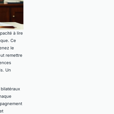
acité à lire
tique. Ce
enez le
eut remettre
uences
is. Un
 bilatéraux
chaque
ompagnement
et