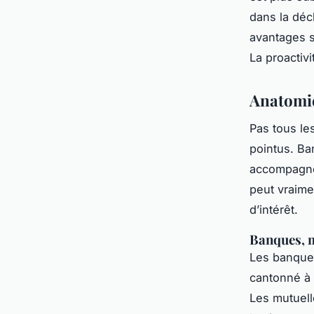
dans la décl
avantages s
La proactivit
Anatomie
Pas tous le
pointus. Ba
accompagnem
peut vraim
d’intérêt.
Banques, m
Les banques
cantonné à l
Les mutuelle