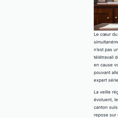
Le cœur du
simultanéme
n’est pas u
télétravail
en cause vo
pouvant all
expert série
La veille ré
évoluent, l
canton sui
repose sur 