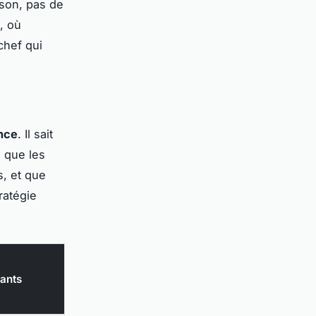
ison, pas de
, où
chef qui
,
nce
. Il sait
 que les
, et que
ratégie
dants