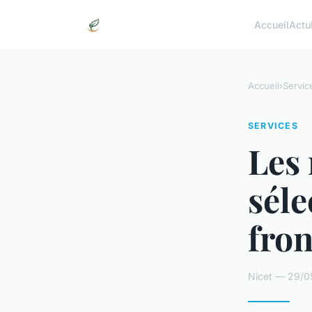
Accueil
Actu
Accueil
›
Servic
SERVICES
Les 
séle
fron
Nicet — 29/0