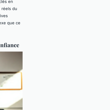
clés en
n réels du
tives
lexe que ce
onfiance