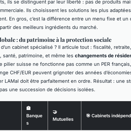
s, ils se distinguent par leur liberté : pas de produits ma
mmerciale. Ils choisissent les solutions les plus adaptées
ent. En gros, c’est la différence entre un menu fixe et un 
artir des meilleurs ingrédients du marché.
lobale : du patrimoine à la protection sociale
d’un cabinet spécialisé ? Il articule tout : fiscalité, retraite
 santé, patrimoine, et même les
changements de réside
e pilier suisse ne fonctionne pas comme un PER français,
ange CHF/EUR peuvent grignoter des années d’économies
er LAMal doit être parfaitement en ordre. Résultat : une st
pas une succession de décisions isolées.
🏦
🤝
Banque
🎯 Cabinets indépen
Mutuelles
s