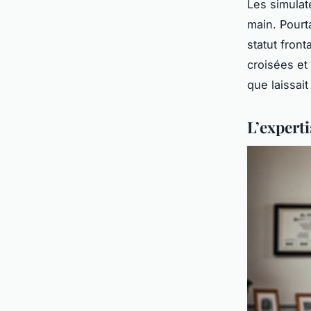
Les simulat
main. Pourt
statut front
croisées et
que laissai
L’experti