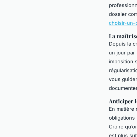
professionn
dossier com
choisir-un-
La maîtris
Depuis la cr
un jour par
imposition s
régularisat
vous guider 
documenter 
Anticiper l
En matière d
obligations
Croire qu’o
est plus sub