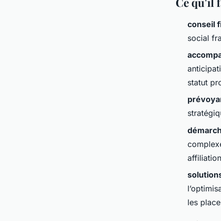
Ce qu'il
conseil f
social fr
accompa
anticipat
statut pr
prévoya
stratégiq
démarch
complexe
affiliatio
solution
l’optimis
les place