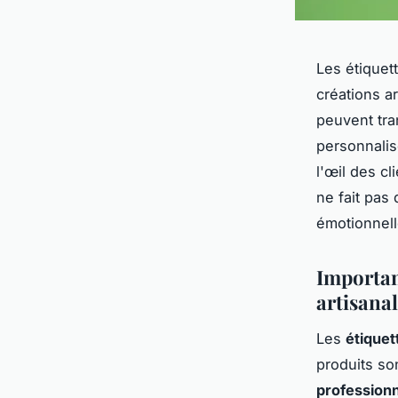
Les étiquet
créations a
peuvent tra
personnalis
l'œil des cl
ne fait pas
émotionnell
Importan
artisana
Les
étiquet
produits son
profession