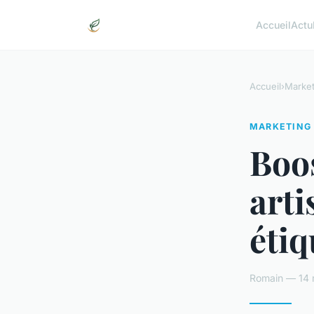
Accueil
Actu
Accueil
›
Market
MARKETING
Boos
arti
étiq
Romain — 14 