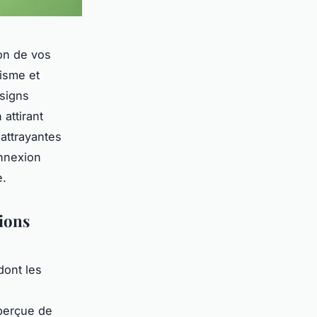
ion de vos
lisme et
esigns
attirant
 attrayantes
onnexion
e.
tions
dont les
 perçue de