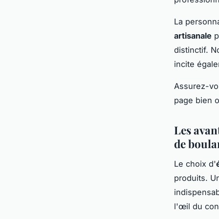
La personna
artisanale
p
distinctif.
incite égale
Assurez-vou
page bien or
Les avan
de boula
Le choix d'
produits. U
indispensab
l'œil du co