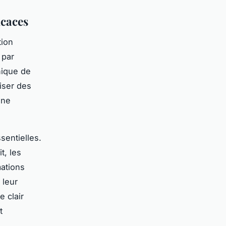
icaces
tion
 par
nique de
liser des
une
sentielles.
t, les
mations
 leur
 clair
t