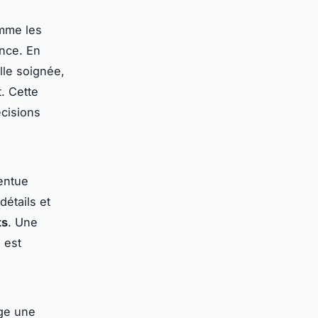
omme les
ance. En
lle soignée,
. Cette
cisions
entue
détails et
ts
. Une
 est
rge une