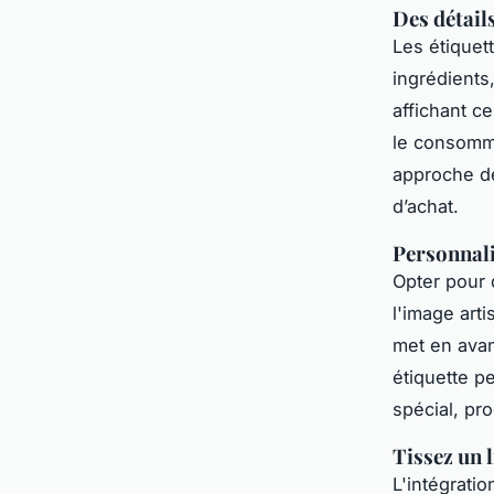
Des détail
Les étiquet
ingrédients,
affichant c
le consomma
approche de
d’achat.
Personnali
Opter pour
l'image arti
met en avan
étiquette p
spécial, pro
Tissez un 
L'intégrati