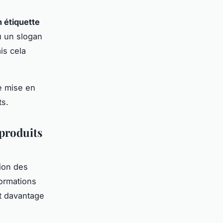
n étiquette
u un slogan
is cela
ne mise en
ts.
 produits
tion des
ormations
nt davantage