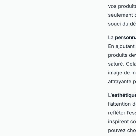
vos produit
seulement d
souci du dét
La
personna
En ajoutant
produits d
saturé. Cela
image de ma
attrayante p
L’
esthétiqu
l’attention 
refléter l’
inspirent c
pouvez choi