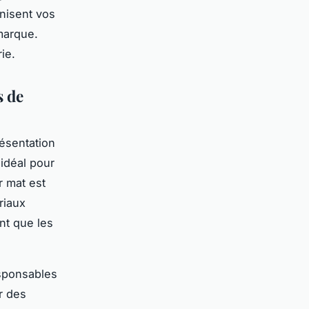
anisent vos
marque.
rie
.
s de
résentation
 idéal pour
r mat est
riaux
ant que les
esponsables
r des