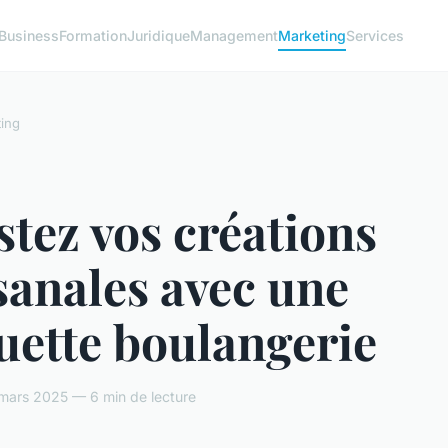
Business
Formation
Juridique
Management
Marketing
Services
ing
tez vos créations
sanales avec une
uette boulangerie
mars 2025 — 6 min de lecture