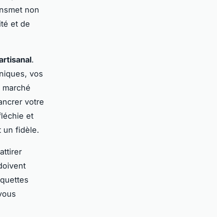
ransmet non
té et de
artisanal
.
niques, vos
n marché
 ancrer votre
léchie et
 un fidèle.
ttirer
 doivent
iquettes
 vous