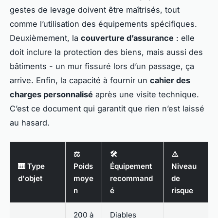
gestes de levage doivent être maîtrisés, tout
comme l’utilisation des équipements spécifiques.
Deuxièmement, la
couverture d’assurance
: elle
doit inclure la protection des biens, mais aussi des
bâtiments - un mur fissuré lors d’un passage, ça
arrive. Enfin, la capacité à fournir un
cahier des
charges personnalisé
après une visite technique.
C’est ce document qui garantit que rien n’est laissé
au hasard.
⚖️
🛠️
⚠️
🎹 Type
Poids
Équipement
Niveau
d'objet
moye
recommand
de
n
é
risque
200 à
Diables