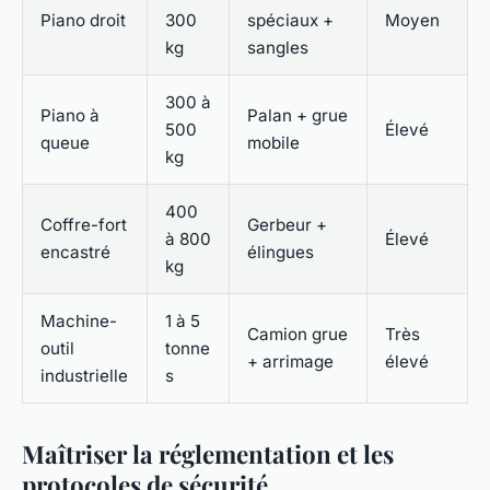
Piano droit
300
spéciaux +
Moyen
kg
sangles
300 à
Piano à
Palan + grue
500
Élevé
queue
mobile
kg
400
Coffre-fort
Gerbeur +
à 800
Élevé
encastré
élingues
kg
Machine-
1 à 5
Camion grue
Très
outil
tonne
+ arrimage
élevé
industrielle
s
Maîtriser la réglementation et les
protocoles de sécurité