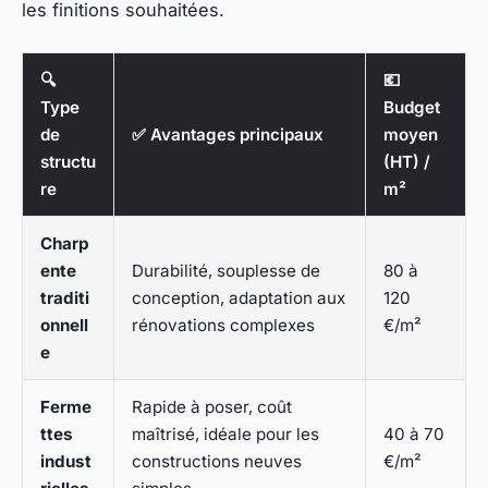
les finitions souhaitées.
🔍
💶
Type
Budget
de
✅ Avantages principaux
moyen
structu
(HT) /
re
m²
Charp
ente
Durabilité, souplesse de
80 à
traditi
conception, adaptation aux
120
onnell
rénovations complexes
€/m²
e
Ferme
Rapide à poser, coût
ttes
maîtrisé, idéale pour les
40 à 70
indust
constructions neuves
€/m²