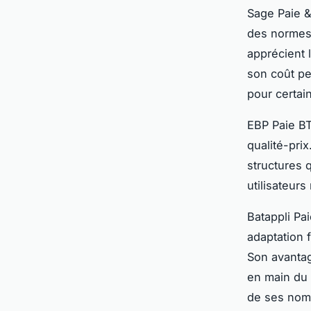
Sage Paie & 
des normes p
apprécient l
son coût pe
pour certai
EBP Paie BTP
qualité-prix
structures 
utilisateur
Batappli Pa
adaptation 
Son avantag
en main du 
de ses nom