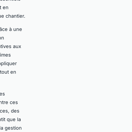
t en
ue chantier.
râce à une
on
tives aux
rimes
ppliquer
tout en
des
ntre ces
nces, des
it que la
la gestion