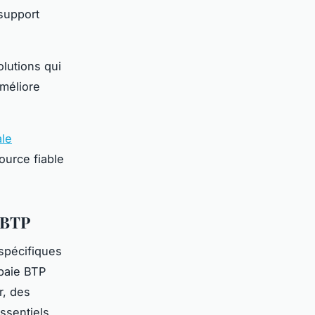
 support
olutions qui
améliore
ale
ource fiable
e BTP
 spécifiques
 paie BTP
r, des
ssentiels