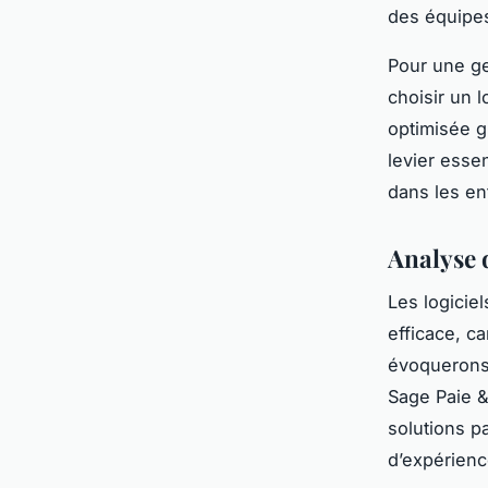
des équipes 
Pour une ge
choisir un 
optimisée g
levier essen
dans les en
Analyse d
Les logicie
efficace, ca
évoquerons 
Sage Paie &
solutions pa
d’expérienc