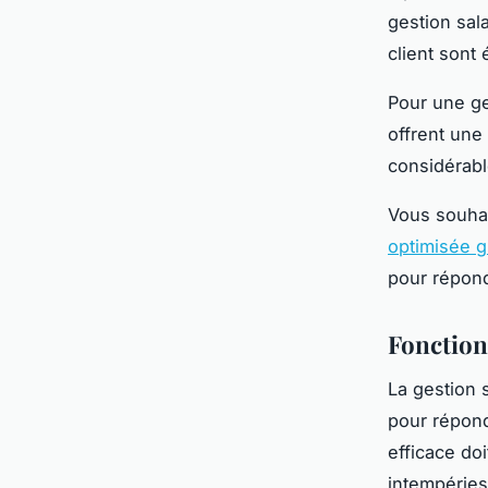
gestion sala
client sont
Pour une ge
offrent une
considérable
Vous souha
optimisée g
pour répond
Fonctionn
La gestion 
pour répond
efficace do
intempéries