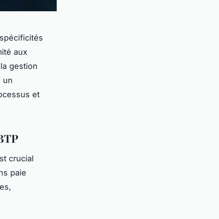
spécificités
mité aux
 la gestion
i un
ocessus et
 BTP
t crucial
ns paie
es,