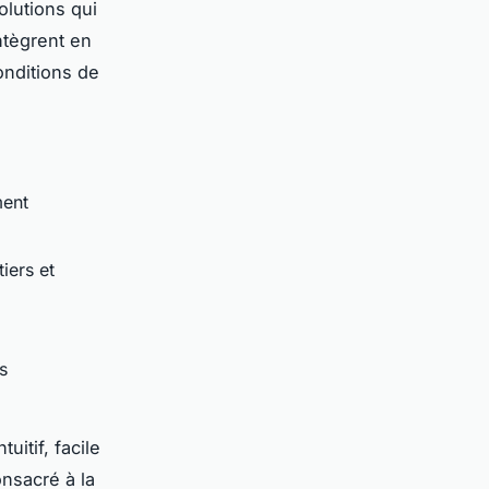
olutions qui
intègrent en
conditions de
ment
iers et
s
uitif, facile
onsacré à la