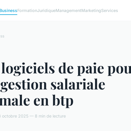
Business
Formation
Juridique
Management
Marketing
Services
ess
logiciels de paie po
gestion salariale
male en btp
 octobre 2025 — 8 min de lecture