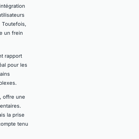
intégration
tilisateurs
. Toutefois,
e un frein
nt rapport
éal pour les
tains
plexes.
, offre une
entaires.
s la prise
 compte tenu