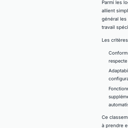
Parmi les l
allient simp
général les 
travail spé
Les critères
Conformit
respecte 
Adaptabil
configura
Fonctionn
suppléme
automati
Ce classemen
à prendre e