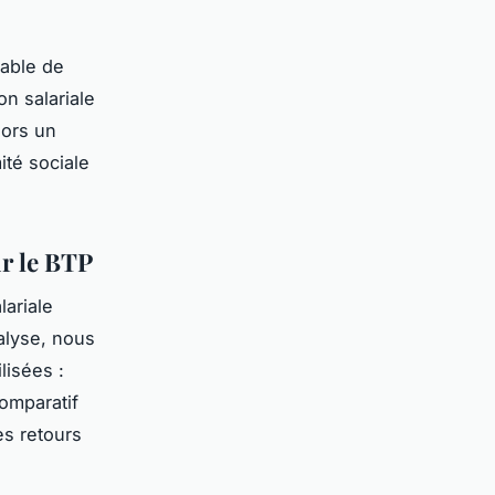
sable de
on salariale
lors un
ité sociale
ur le BTP
lariale
nalyse, nous
lisées :
omparatif
es retours