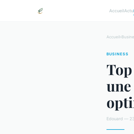
Accueil
Actu
Accueil
›
Busin
BUSINESS
Top 
une 
opti
Edouard — 23